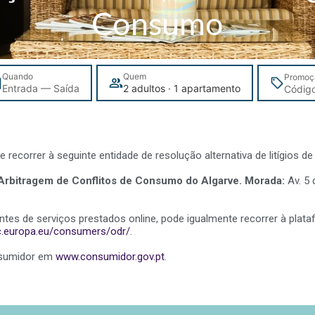
Consumo
Quando
Quem
Promoç
Entrada — Saída
2 adultos · 1 apartamento
recorrer à seguinte entidade de resolução alternativa de litígios d
rbitragem de Conflitos de Consumo do Algarve.
Morada:
Av. 5
tes de serviços prestados online, pode igualmente recorrer à plataf
ec.europa.eu/consumers/odr/
.
nsumidor em
www.consumidor.gov.pt
.