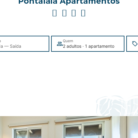
Pontalaia Apartamentos
o
Quem
da — Saída
2 adultos · 1 apartamento