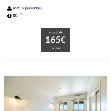
Max. 6 personnes
2
80m
A partir de
165€
par nuit