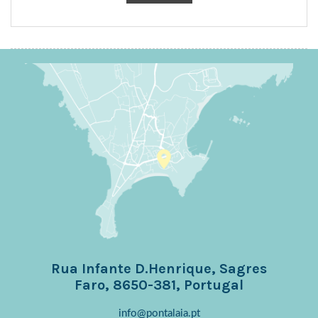
Rua Infante D.Henrique, Sagres
Faro, 8650-381, Portugal
info@pontalaia.pt