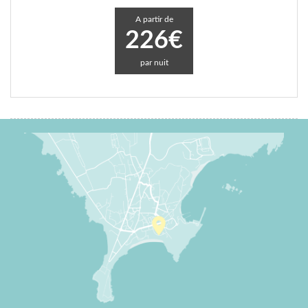
A partir de
226€
par nuit