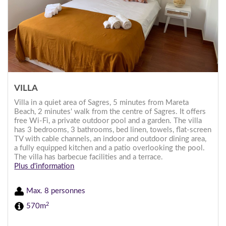
VILLA
Villa in a quiet area of Sagres, 5 minutes from Mareta
Beach, 2 minutes' walk from the centre of Sagres. It offers
free Wi-Fi, a private outdoor pool and a garden. The villa
has 3 bedrooms, 3 bathrooms, bed linen, towels, flat-screen
TV with cable channels, an indoor and outdoor dining area,
a fully equipped kitchen and a patio overlooking the pool.
The villa has barbecue facilities and a terrace.
Plus d'information
Max. 8 personnes
2
570m